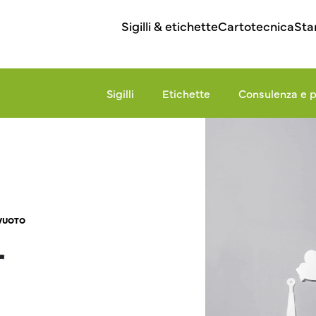
Sigilli & etichette
Cartotecnica
Sta
Sigilli
Etichette
Consulenza e p
OVUOTO
r