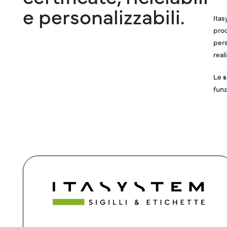
e personalizzabili.
Itas
prod
pers
real
Le
s
funz