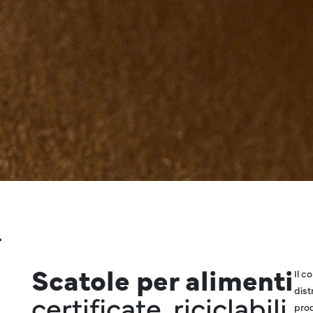
Scatole per alimenti
Il c
dist
certificate, riciclabili
prod