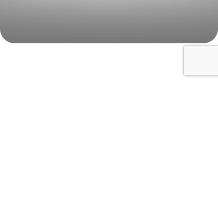
Chiusura
fondo ad incastro manuale
Incollatura
laterale