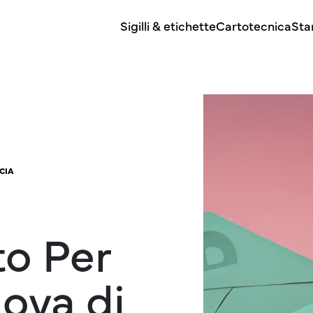
Sigilli & etichette
Cartotecnica
Sta
CIA
to Per
ova di