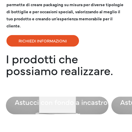
permette di creare packaging su misura per diverse tipologie
di bottiglie e per occasioni speciali, valorizzando al meglio il
tuo prodotto e creando un’esperienza memorabile per il
cliente.
RICHIEDI INFORMAZIONI
I prodotti che
possiamo realizzare.
Astucci con fondo a incastro
Ast